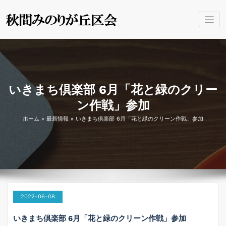
コ
ン
秋間みのり
群馬県安中市 秋間みのり
テ
が丘区会の公式ホームペー
ン
が丘区会 公
ジです。
ツ
式
へ
ス
キ
いきまち倶楽部 6月「花と緑のクリー
ッ
ン作戦」参加
プ
ホーム
»
最新情報
»
いきまち倶楽部 6月「花と緑のクリーン作戦」参加
2022-06-08
いきまち倶楽部 6月「花と緑のクリーン作戦」参加