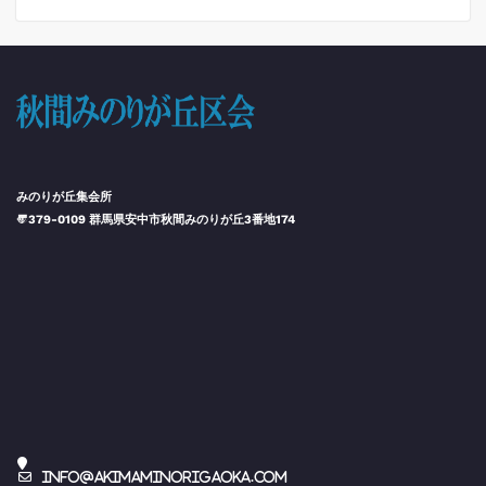
みのりが丘集会所
〠379-0109 群馬県安中市秋間みのりが丘3番地174
info@akimaminorigaoka.com