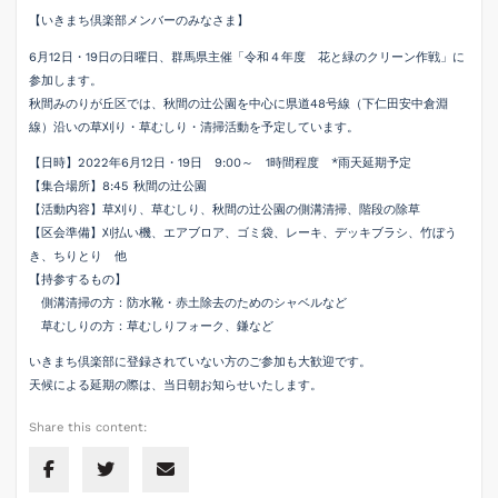
【いきまち倶楽部メンバーのみなさま】
6月12日・19日の日曜日、群馬県主催「令和４年度 花と緑のクリーン作戦」に
参加します。
秋間みのりが丘区では、秋間の辻公園を中心に県道48号線（下仁田安中倉淵
線）沿いの草刈り・草むしり・清掃活動を予定しています。
【日時】2022年6月12日・19日 9:00～ 1時間程度 *雨天延期予定
【集合場所】8:45 秋間の辻公園
【活動内容】草刈り、草むしり、秋間の辻公園の側溝清掃、階段の除草
【区会準備】刈払い機、エアブロア、ゴミ袋、レーキ、デッキブラシ、竹ぼう
き、ちりとり 他
【持参するもの】
側溝清掃の方：防水靴・赤土除去のためのシャベルなど
草むしりの方：草むしりフォーク、鎌など
いきまち倶楽部に登録されていない方のご参加も大歓迎です。
天候による延期の際は、当日朝お知らせいたします。
Share this content: