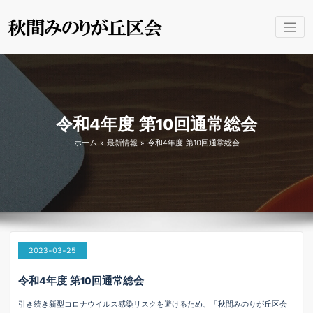
コ
ン
秋間みのり
群馬県安中市 秋間みのり
テ
が丘区会の公式ホームペー
ン
が丘区会 公
ジです。
ツ
式
へ
ス
キ
令和4年度 第10回通常総会
ッ
ホーム
»
最新情報
»
令和4年度 第10回通常総会
プ
2023-03-25
令和4年度 第10回通常総会
引き続き新型コロナウイルス感染リスクを避けるため、「秋間みのりが丘区会