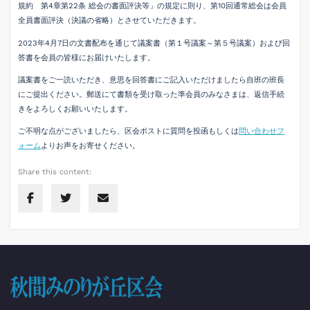
規約 第4章第22条 総会の書面評決等」の規定に則り、第10回通常総会は会員
全員書面評決（決議の省略）とさせていただきます。
2023年4月7日の文書配布を通じて議案書（第１号議案～第５号議案）および回
答書を会員の皆様にお届けいたします。
議案書をご一読いただき、意思を回答書にご記入いただけましたら自班の班長
にご提出ください。郵送にて書類を受け取った準会員のみなさまは、返信手続
きをよろしくお願いいたします。
ご不明な点がございましたら、区会ポストに質問を投函もしくは
問い合わせフ
ォーム
よりお声をお寄せください。
Share this content: