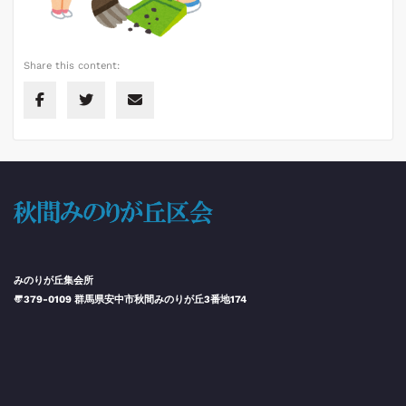
Share this content:
みのりが丘集会所
〠379-0109 群馬県安中市秋間みのりが丘3番地174