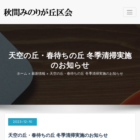
コ
ン
秋間みのり
群馬県安中市 秋間みのり
テ
が丘区会の公式ホームペー
ン
が丘区会 公
ジです。
ツ
式
へ
ス
キ
天空の丘・春待ちの丘 冬季清掃実施
ッ
のお知らせ
プ
ホーム
»
最新情報
»
天空の丘・春待ちの丘 冬季清掃実施のお知らせ
2023-12-10
天空の丘・春待ちの丘 冬季清掃実施のお知らせ