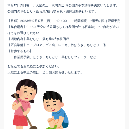
12月17日の日曜日、天空の丘・秋間の辻 両公園の冬季清掃を実施いたします。
公園内の草むしり・落ち葉/枯れ枝回収・清掃活動を行います。
【日程】2023年12月17日（日） 10 : 00～ 1時間程度 *雨天の際は翌週予定
【集合場所】9 : 50 天空の丘公園もしくは秋間の辻（石碑前） *ご自宅が近い
ほうをお選びください
【活動内容】草むしり、落ち葉/枯れ枝回収
【区会準備】エアブロア、ゴミ袋、レーキ、竹ぼうき、ちりとり 他
【持参するもの】
作業用手袋、ほうき、ちりとり、草むしりフォーク など
どなたでもお気軽にご参加ください。
天候による中止の際は、当日朝お知らせいたします。