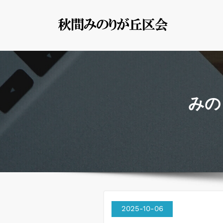
コ
ン
秋間み
群馬県安中市
テ
ン
ツ
へ
ス
みの
キ
ッ
プ
2025-10-06