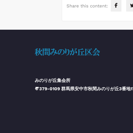
Share this content:
みのりが丘集会所
〠379-0109 群馬県安中市秋間みのりが丘3番地1