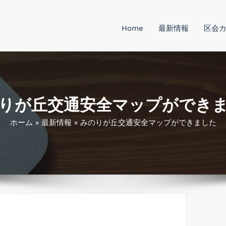
Home
最新情報
区会
のりが丘区会 公式
 秋間みのりが丘区会の公式ホームページです。
りが丘交通安全マップができ
ホーム
»
最新情報
»
みのりが丘交通安全マップができました