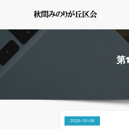
コ
ン
秋間み
群馬県安中市
テ
ン
ツ
へ
ス
第
キ
ッ
プ
2025-10-06