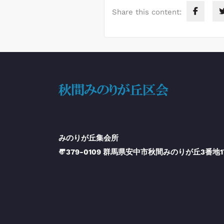
Share this content:
みのりが丘集会所
〠379-0109 群馬県安中市秋間みのりが丘3番地1